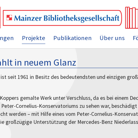
ungen
Projekte
Publikationen
Über uns
F
ahlt in neuem Glanz
z ist seit 1961 in Besitz des bedeutendsten und einzigen gro
y-Koppers gemalte Werk unter Verschluss, da es bei einem De
 Peter-Cornelius-Konservatoriums zu sehen war, beschädigt 
cht werden – mit Hilfe eines vom Peter-Cornelius-Konserva
die großzügige Unterstützung der Mercedes-Benz Niederlas