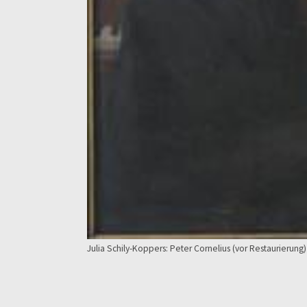
Julia Schily-Koppers: Peter Cornelius (vor Restaurierung)