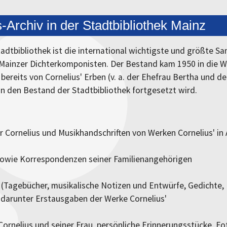
-Archiv in der Stadtbibliothek Mainz
tadtbibliothek ist die international wichtigste und größte S
ainzer Dichterkomponisten. Der Bestand kam 1950 in die Wis
 bereits von Cornelius' Erben (v. a. der Ehefrau Bertha und 
n den Bestand der Stadtbibliothek fortgesetzt wird.
 Cornelius und Musikhandschriften von Werken Cornelius' in 
 sowie Korrespondenzen seiner Familienangehörigen
(Tagebücher, musikalische Notizen und Entwürfe, Gedichte,
 darunter Erstausgaben der Werke Cornelius'
rnelius und seiner Frau, persönliche Erinnerungsstücke, Fo